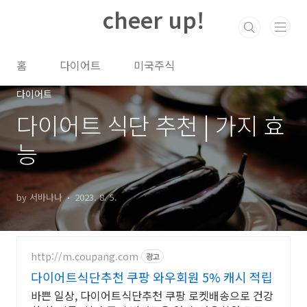
본문 바로가기
cheer up!
홈
다이어트
미국주식
다이어트
다이어트 식단 추천 | 가지 효
능
by 서바나나
2023. 8. 5.
http://m.coupang.com
광고
다이어트식단추천 쿠팡 와우회원 5% 캐시 적립
바쁜 일상, 다이어트식단추천 쿠팡 로켓배송으로 건강