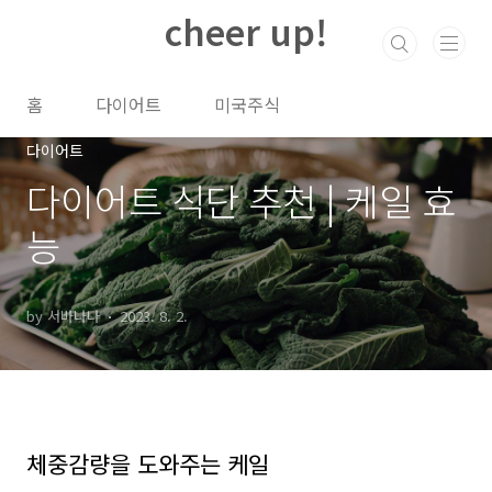
본문 바로가기
cheer up!
홈
다이어트
미국주식
다이어트
다이어트 식단 추천 | 케일 효
능
by 서바나나
2023. 8. 2.
체중감량을 도와주는 케일