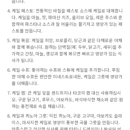
습니다.
케일 페스토: 전통적인 바질을 페스토 소스에 케일로 대체합니
다. 케일을 마늘, 잣, 파마산 치즈, 올리브 오일, 레몬 주스와 혼
합하여 파스타나 소스과 잘 어울리는 활기차고 영양가 있는 페
스토를 만듭니다.
케일 볶음: 케일을 피망, 브로콜리, 당근과 같은 다채로운 야채
와 함께 볶습니다. 원하는 단백질(예: 두부, 닭고기, 새우)을 추
가하고 간장, 마늘, 생강과 함께 볶으면 빠르고 영양가 있는 식
사가 됩니다.
케일 수프: 좋아하는 수프와 스튜에 케일을 추가합니다. 푸짐
한 야채 수프든 편안한 미네스트로네든, 케일은 그릇에 영양가
를 더해줍니다.
케일 랩: 큰 케일 잎을 샌드위치나 타코의 랩 대신 사용하십시
오. 구운 닭고기, 후무스, 아보카도, 바삭바삭한 채소와 같은 원
하는 충전재로 속을 채웁니다.
케일과 퀴노아 그릇: 익힌 퀴노아, 구운 고구마, 아보카도 슬라
이스, 마사지한 케일로 영양이 풍부한 곡물 그릇을 만듭니다.
만족스럽고 건강한 식사를 위해 타히니 드레싱이나 발사믹 비