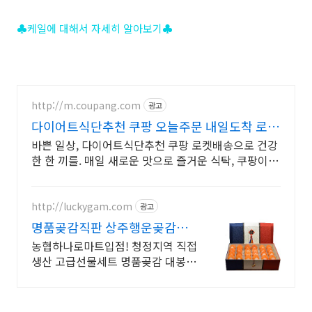
♣케일에 대해서 자세히 알아보기♣
http://m.coupang.com
광고
다이어트식단추천 쿠팡 오늘주문 내일도착 로켓
배송
바쁜 일상, 다이어트식단추천 쿠팡 로켓배송으로 건강
한 한 끼를. 매일 새로운 맛으로 즐거운 식탁, 쿠팡이
엄선한 상품을 만나보세요.
http://luckygam.com
광고
명품곶감직판 상주행운곶감농
원
농협하나로마트입점! 청정지역 직접
생산 고급선물세트 명품곶감 대봉반
건시 실속형 곶감