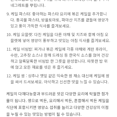
네그레트를 뿌립니다.
케일 파스타: 좋아하는 파스타 요리에 볶은 케일을 추가합니
다. 통곡물 파스타, 방울토마토, 파마산 치즈를 곁들여 영양가
있고 풍미 가득한 식사를 즐겨보세요.
케일 오믈렛: 다진 케일을 다른 야채 및 치즈와 함께 아침 오
믈렛에 넣어 영양이 풍부하고 맛있는 아침 식사를 즐겨보세요.
케일 비빔밥: 찌거나 볶은 케일에 각종 야채와 계란 후라이,
수란, 고추장 소스나 참깨 드레싱 등 한국식 소스를 얹어 건강
하고 알록달록한 비빔밥 한 그릇을 완성합니다. 따뜻한 밥 위
에 얹고 모든 재료를 섞은 후 즐기세요.
케일 쌈 : 상추나 깻잎 같은 익숙한 쌈 채소 대신에 케일에 쌈
을 싸서 드셔보세요. 아삭하고 신선한 맛을 느낄 수 있습니다.
케일의 다재다능함과 부드러운 맛은 다양한 요리에 탁월한 첨가
물이 됩니다. 생으로 먹든, 요리해서 먹든, 혼합해서 먹든 케일을
식단에 포함시키면 영양소 섭취를 늘리고 다양한 건강상의 이점
을 누릴 수 있는 맛있는 방법이 될 수 있습니다.