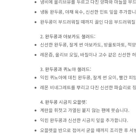
냄비에 올리브유를 두르고 다진 양파와 마늘을 부
냉동 완두콩, 야채 육수, 신선한 민트 잎을 추가합니
완두콩이 부드러워질 때까지 끓인 다음 부드러워질 
2. 완두콩과 아보카도 샐러드:
신선한 완두콩, 잘게 썬 아보카도, 방울토마토, 적
레몬즙, 올리브 오일, 바질이나 고수 같은 신선한 
3. 완두콩과 퀴노아 샐러드:
익힌 퀴노아에 데친 완두콩, 잘게 썬 오이, 빨간 피
레몬 비네그레트를 뿌리고 다진 신선한 파슬리로 
4. 완두콩 시금치 오믈렛:
계란을 휘젓고 가열된 붙지 않는 팬에 붓습니다.
익힌 완두콩과 신선한 시금치 잎을 추가합니다.
오믈렛을 반으로 접어서 굳을 때까지 조리한 후 서