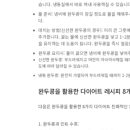
습니다. 냉동실에서 바로 꺼내 사용하실 수 있습니다
물 준비: 냄비에 완두콩이 잠길 정도로 물을 채워주
다.
데치는 방법(신선한 완두콩의 경우): 미리 큰 그릇
추가합니다. 끓는 물에 신선한 완두콩을 넣고 1~2
을 유지하는 데 도움이 됩니다. 완두콩을 즉시 얼음
완두콩 요리시: 물이 끓으면 냄비에 완두콩을 넣어
신선한 완두콩: 부드러워지고 여전히 아삭아삭해질 때까
도에 따라 달라질 수 있습니다.
냉동 완두콩: 완전히 가열되어 부드러워질 때까지 1-2
완두콩을 활용한 다이어트 레시피 8
다음은 완두콩을 활용한 8가지 다이어트 친화적인
1. 완두콩과 민트 수프: