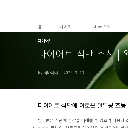
본문 바로가기
홈
다이어트
미국주식
다이어트
다이어트 식단 추천 |
by 서바나나
2023. 9. 13.
다이어트 식단에 이로운 완두콩 효능
완두콩은 식단에 건강을 더해줄 수 있으며 다음과 
영양이 풍부함: 완두콩은 식이섬유, 비타민(예: 비타민 