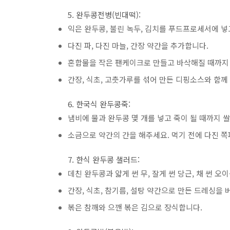
5. 완두콩전병(빈대떡):
익은 완두콩, 불린 녹두, 김치를 푸드프로세서에 넣
다진 파, 다진 마늘, 간장 약간을 추가합니다.
혼합물을 작은 팬케이크로 만들고 바삭해질 때까지
간장, 식초, 고춧가루를 섞어 만든 디핑소스와 함께
6. 한국식 완두콩죽:
냄비에 물과 완두콩 몇 개를 넣고 죽이 될 때까지 
소금으로 약간의 간을 해주세요. 먹기 전에 다진 
7. 한식 완두콩 샐러드:
데친 완두콩과 얇게 썬 무, 잘게 썬 당근, 채 썬 오
간장, 식초, 참기름, 설탕 약간으로 만든 드레싱을 
볶은 참깨와 으깬 볶은 김으로 장식합니다.