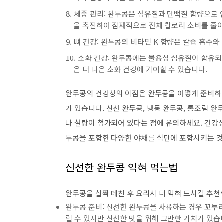
체중 관리: 완두콩은 섬유질과 단백질 함량으로
을 촉진하여 잠재적으로 전체 칼로리 소비를 줄이
뼈 건강: 완두콩의 비타민 K 함량은 칼슘 흡수
소화 건강: 완두콩에는 불용성 섬유질이 함유되
은 더 나은 소화 건강에 기여할 수 있습니다.
완두콩의 건강상의 이점은 완두콩을 어떻게 준비하
가 있습니다. 신선 완두콩, 냉동 완두콩, 통조림 
나 설탕이 첨가되어 있다는 점에 유의하세요. 건강
두콩을 포함한 다양한 야채를 식단에 포함시키는 
신선한 완두콩 익혀 먹는법
완두콩을 살짝 데친 후 요리시 더 익혀 드시길 추천
완두콩 준비: 신선한 완두콩을 사용하는 경우 꼬투
릴 수 있지만 신선한 맛을 위해 그만한 가치가 있습