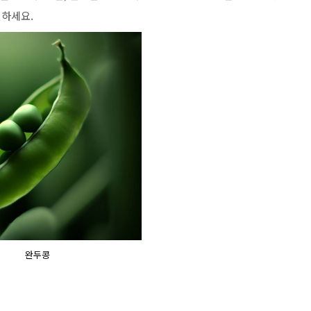
인하세요.
완두콩