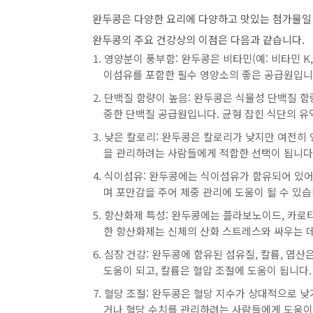
완두콩은 다양한 요리에 다양하고 맛있는 첨가물일 
완두콩의 주요 건강상의 이점은 다음과 같습니다.
영양분이 풍부함: 완두콩은 비타민(예: 비타민 K, 
이섬유를 포함한 필수 영양소의 좋은 공급원입니
단백질 함량이 높음: 완두콩은 식물성 단백질 
중한 단백질 공급원입니다. 균형 잡힌 식단의 유
낮은 칼로리: 완두콩은 칼로리가 낮지만 여전히
을 관리하려는 사람들에게 적합한 선택이 됩니다
식이섬유: 완두콩에는 식이섬유가 함유되어 있어
며 포만감을 주어 체중 관리에 도움이 될 수 있습
항산화제 특성: 완두콩에는 플라보노이드, 카로
한 항산화제는 신체의 산화 스트레스와 싸우는 데
심장 건강: 완두콩에 함유된 섬유질, 칼륨, 엽
도움이 되고, 칼륨은 혈압 조절에 도움이 됩니다.
혈당 조절: 완두콩은 혈당 지수가 상대적으로 낮
거나 혈당 수치를 관리하려는 사람들에게 도움이 