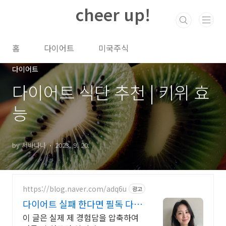
본문 바로가기
cheer up!
홈
다이어트
미국주식
다이어트
다이어트 식단 추천 | 키위 효
능
by 서바나나
2023. 9. 20.
https://blog.naver.com/adq6u
광고
다이어트 실패 한다면 필독 다이
어터 김아연
이 글은 실제 제 경험담을 압축하여