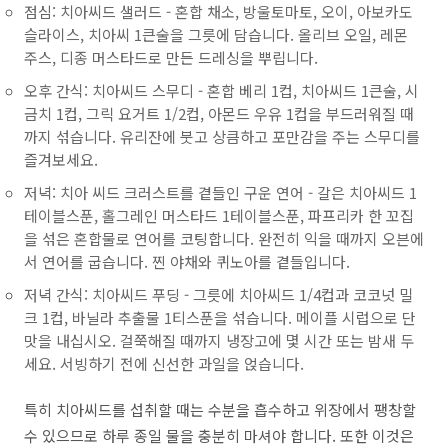
점심: 치아씨드 샐러드 - 혼합 채소, 방울토마토, 오이, 아보카도
슬라이스, 치아씨 1큰술을 그릇에 담습니다. 올리브 오일, 레몬
주스, 디종 머스타드로 만든 드레싱을 뿌립니다.
오후 간식: 치아씨드 스무디 - 혼합 베리 1컵, 치아씨드 1큰술, 시
금치 1컵, 그릭 요거트 1/2컵, 아몬드 우유 1컵을 부드러워질 때
까지 섞습니다. 유리잔에 붓고 상큼하고 포만감을 주는 스무디를
즐겨보세요.
저녁: 치아 씨드 크러스트를 곁들인 구운 연어 - 갈은 치아씨드 1
테이블스푼, 홀그레인 머스타드 1테이블스푼, 파프리카 한 꼬집
을 섞은 혼합물로 연어를 코팅합니다. 완전히 익을 때까지 오븐에
서 연어를 굽습니다. 찐 야채와 퀴노아를 곁들입니다.
저녁 간식: 치아씨드 푸딩 - 그릇에 치아씨드 1/4컵과 코코넛 밀
크 1컵, 바닐라 추출물 1티스푼을 섞습니다. 메이플 시럽으로 단
맛을 내십시오. 걸쭉해질 때까지 냉장고에 몇 시간 또는 밤새 두
세요. 서빙하기 전에 신선한 과일을 얹습니다.
특히 치아씨드를 섭취할 때는 수분을 흡수하고 위장에서 팽창할
수 있으므로 하루 종일 물을 충분히 마셔야 합니다. 또한 이것은