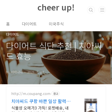
본문 바로가기
cheer up!
홈
다이어트
미국주식
다이어트
다이어트 식단 추천 | 치아씨
드 효능
by 서바나나
2023. 7. 24.
http://m.coupang.com
광고
치아씨드 쿠팡 바쁜 일상 활력충
전
식물성 오메가3 가득! 로켓배송, 내