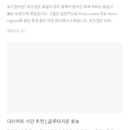
로즈힙이란? 로즈힙은 꽃잎이 장미 꽃에서 떨어진 후에 자라는 둥글고
붉은 오렌지색 과일입니다. 그들은 일반적으로 Rosa canina 또는 Rosa
rugosa와 같은 특정 종의 야생 장미에서 수확됩니다. 로즈힙은 비타민,
미네랄, 항산화제 및 기타 생체 활성 화합물이 풍부하여 건강한 식단에
2023. 6. 27.
추가할 수 있습니다. 로즈힙의 영양 성분: 로즈힙은 비타민 C 함량이 높
은 것으로 유명합니다. 그들은 또한 비타민 A, E, K와 엽산을 포함한 B 비
타민을 함유하고 있습니다. 또한 로즈힙은 칼슘, 마그네슘, 칼륨 및 인과
같은 필수 미네랄을 제공합니다. 그들은 식이 섬유의 좋은 공급원이며 플
라보노이드 및 카로티노이드와 같은 항산화제를 함유하고 있습니다. 잠
재적 건강상의 이점: 로즈힙은 몇 가지 잠재적인 건강상의 이..
다이어트 식단 추천 | 글루타치온 효능